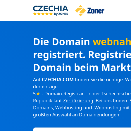
Die Domain
webnah
registriert. Registri
Domain beim Markt
Auf
CZECHIA.COM
finden Sie die richtige. Wi
der einzige
5
★
- Domain-Registrar in der Tschechisch
Republik laut
Zertifizierung
. Bei uns finden
Domains
,
Webhosting
und
Webhosting
mit
größten Auswahl an
Domainendungen
.