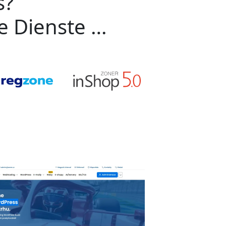
s?
ge Dienste …