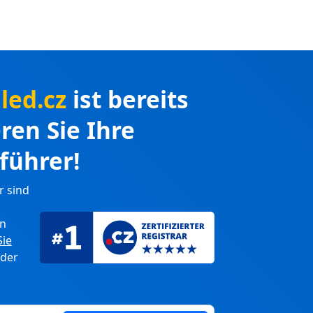
led.cz
ist bereits
eren Sie Ihre
führer!
r sind
en
Sie
 der