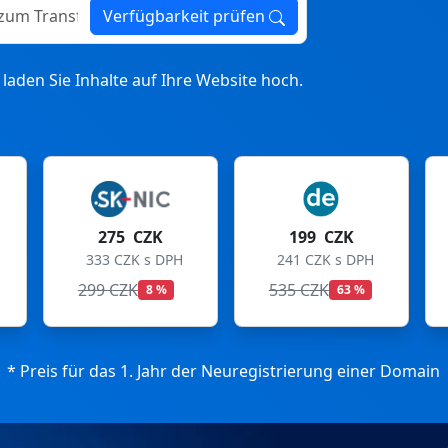
ransfer
Verfügbarkeit prüfen
laden Sie Inhalte auf Ihre Website hoch.
199 CZK
199 CZK
241 CZK s DPH
241 CZK s DPH
535 CZK
699 CZK
63 %
72 %
* Preis für das 1. Jahr der Neuregistrierung einer Domain