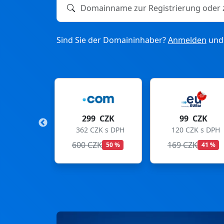
Domainname zur Registrierung oder zum T
Sind Sie der Domaininhaber?
Anmelden
und 
9 CZK
99 CZK
275 CZK
CZK s DPH
120 CZK s DPH
333 CZK s DPH
ZK
169 CZK
299 CZK
50 %
41 %
8 %