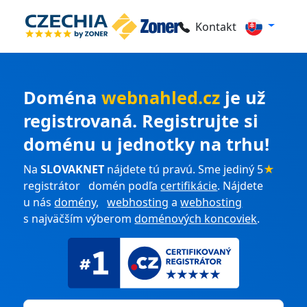
Kontakt
Doména
webnahled.cz
je už
registrovaná. Registrujte si
doménu u jednotky na trhu!
Na
SLOVAKNET
nájdete tú pravú. Sme jediný 5
★
registrátor domén podľa
certifikácie
. Nájdete
u nás
domény
,
webhosting
a
webhosting
s najväčším výberom
doménových koncoviek
.