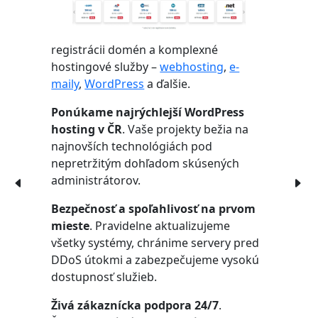
registrácii domén a komplexné
hostingové služby –
webhosting
,
e-
maily
,
WordPress
a ďalšie.
Ponúkame najrýchlejší WordPress
hosting v ČR
. Vaše projekty bežia na
najnovších technológiách pod
nepretržitým dohľadom skúsených
administrátorov.
Bezpečnosť a spoľahlivosť na prvom
mieste
. Pravidelne aktualizujeme
všetky systémy, chránime servery pred
DDoS útokmi a zabezpečujeme vysokú
dostupnosť služieb.
Živá zákaznícka podpora 24/7
.